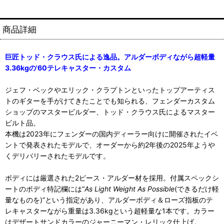
商品詳細
巨匠トッド・クラウス氏による逸品。アルダーボディながら超軽量
3.36kgの'60テレキャスター・カスタム
ジェフ・ベックやエリック・クラプトンといったトップアーティス
トのギターを手がけてきたことでも知られる、フェンダーカスタム
ショップのマスタービルダー、トッド・クラウス氏によるマスター
ビルト品。
本機は2023年にフェンダーの国内ディーラー向けに開催されたイベ
ントで発表されたモデルで、オーダーから約2年後の2025年ようや
くデリバリーされたモデルです。
ボディには厳選された2ピース・アルダー材を採用。付属スペックシ
ートのボディ特記欄には“
As Light Weight As Possible
(できるだけ軽
量なものを)”という指定があり、アルダーボディ＆ローズ指板のテ
レキャスターながら重量は3.36kgという超軽量な1本です。カラー
はデザートサンドカラーのジャーニーマン・レリック仕上げ。