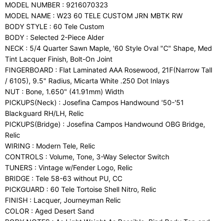
MODEL NUMBER : 9216070323
MODEL NAME : W23 60 TELE CUSTOM JRN MBTK RW
BODY STYLE : 60 Tele Custom
BODY : Selected 2-Piece Alder
NECK : 5/4 Quarter Sawn Maple, '60 Style Oval "C" Shape, Med
Tint Lacquer Finish, Bolt-On Joint
FINGERBOARD : Flat Laminated AAA Rosewood, 21F(Narrow Tall
/ 6105), 9.5" Radius, Micarta White .250 Dot Inlays
NUT : Bone, 1.650" (41.91mm) Width
PICKUPS(Neck) : Josefina Campos Handwound '50-'51
Blackguard RH/LH, Relic
PICKUPS(Bridge) : Josefina Campos Handwound OBG Bridge,
Relic
WIRING : Modern Tele, Relic
CONTROLS : Volume, Tone, 3-Way Selector Switch
TUNERS : Vintage w/Fender Logo, Relic
BRIDGE : Tele 58-63 without PU, CC
PICKGUARD : 60 Tele Tortoise Shell Nitro, Relic
FINISH : Lacquer, Journeyman Relic
COLOR : Aged Desert Sand