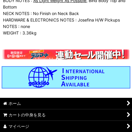
BODY NOTES :
As Light Weight As Possible
, Bind Body Top and
Bottom
NECK NOTES : No Finish on Neck Back
HARDWARE & ELECTRONICS NOTES : Josefina H/W Pickups
NOTES : none
WEIGHT : 3.36kg
ホーム
カートの中身を見る
マイページ