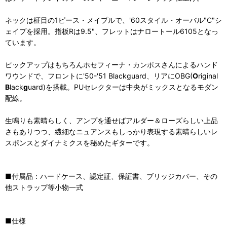
ネックは柾目の1ピース・メイプルで、'60スタイル・オーバル"C"シ
ェイプを採用。指板Rは9.5"、フレットはナロートール6105となっ
ています。
ピックアップはもちろんホセフィーナ・カンポスさんによるハンド
ワウンドで、フロントに'50-'51 Blackguard、リアにOBG(
O
riginal
B
lack
g
uard)を搭載。PUセレクターは中央がミックスとなるモダン
配線。
生鳴りも素晴らしく、アンプを通せばアルダー＆ローズらしい上品
さもありつつ、繊細なニュアンスもしっかり表現する素晴らしいレ
スポンスとダイナミクスを秘めたギターです。
■付属品：ハードケース、認定証、保証書、ブリッジカバー、その
他ストラップ等小物一式
■仕様