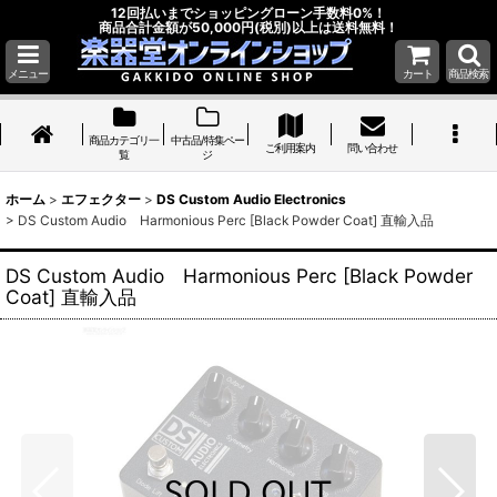
12回払いまでショッピングローン手数料0%！
商品合計金額が50,000円(税別)以上は送料無料！
メニュー
カート
商品検索
商品カテゴリ一
中古品/特集ペー
ご利用案内
問い合わせ
覧
ジ
ホーム
>
エフェクター
>
DS Custom Audio Electronics
>
DS Custom Audio Harmonious Perc [Black Powder Coat] 直輸入品
DS Custom Audio Harmonious Perc [Black Powder
Coat] 直輸入品