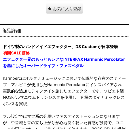
お気に入り登録
商品詳細
ドイツ製のハンドメイドエフェクター、DS Customが日本登場
初回SALE価格
エフェクター界のもっともレアなINTERFAX Harmonic Percolator
を基にしたオーバードライブ・ファズペダル
harmpercはオルタナミュージックにおいて伝説的な存在のスティー
ブ・アルビニが使用したHarmonic Percolatorにインスパイアされ、
実践的な追加モディファイを施したエフェクターです。ソビエト製
NOSゲルマニウムトランジスタを使用し、究極のダイナミックレス
ポンスを実現。
フル設定ではマフ系の分厚いファズディストーションになります
が、中音域と音の立ち上がりが心地良く乾いた質感が独特で、ユニ
ークな歪みのオーバードライブとして使えます。BOSS OD-1を過剰