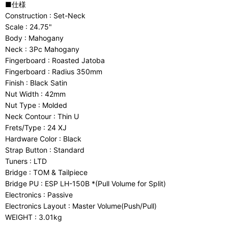
■仕様
Construction : Set-Neck
Scale : 24.75"
Body : Mahogany
Neck : 3Pc Mahogany
Fingerboard : Roasted Jatoba
Fingerboard : Radius 350mm
Finish : Black Satin
Nut Width : 42mm
Nut Type : Molded
Neck Contour : Thin U
Frets/Type : 24 XJ
Hardware Color : Black
Strap Button : Standard
Tuners : LTD
Bridge : TOM & Tailpiece
Bridge PU : ESP LH-150B *(Pull Volume for Split)
Electronics : Passive
Electronics Layout : Master Volume(Push/Pull)
WEIGHT : 3.01kg