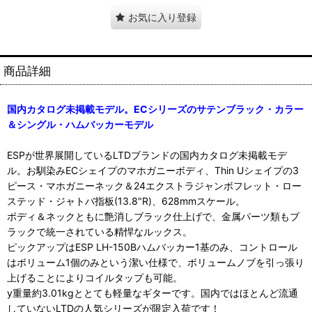
お気に入り登録
商品詳細
国内カタログ未掲載モデル。ECシリーズのサテンブラック・カラー
＆シングル・ハムバッカーモデル
ESPが世界展開しているLTDブランドの国内カタログ未掲載モデ
ル。お馴染みECシェイプのマホガニーボディ、Thin Uシェイプの3
ピース・マホガニーネック＆24エクストラジャンボフレット・ロー
ステッド・ジャトバ指板(13.8"R)、628mmスケール。
ボディ＆ネックともに艶消しブラック仕上げで、金属パーツ類もブ
ラックで統一されている精悍なルックス。
ピックアップはESP LH-150Bハムバッカー1基のみ、コントロール
はボリューム1個のみという潔い仕様で、ボリュームノブを引っ張り
上げることによりコイルタップも可能。
y重量約3.01kgととても軽量なギターです。国内ではほとんど流通
していないLTDの人気シリーズが限定入荷です！