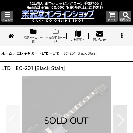
12回払いまでショッピングローン手数料0%！
商品合計金額が50,000円(税別)以上は送料無料！
メニュー
カート
商品検索
商品カテゴリ一
中古品/特集ペー
ご利用案内
問い合わせ
覧
ジ
ホーム
>
エレキギター
>
LTD
>
LTD EC-201 [Black Stain]
LTD EC-201 [Black Stain]