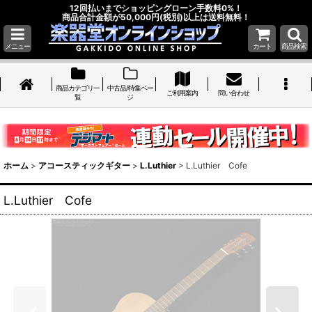
12回払いまでショッピングローン手数料0%！
商品合計金額が50,000円(税別)以上は送料無料！
メニュー
カート
商品検索
商品カテゴリ一
中古品/特集ペー
ご利用案内
問い合わせ
覧
ジ
ホーム
>
アコースティックギター
>
L.Luthier
>
L.Luthier Cofe
L.Luthier Cofe