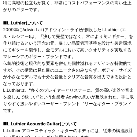
特に高域の粒立ちが良く、非常にコストパフォーマンスの高い仕上
がりのギターです。
■L.Luthierについて
2009年にAdwin Lai (アドウィン・ライ)が創設したL.Luthier (エ
ル・ルシアー)は、「決して完璧ではなく、常により良いギター」を
作り続けるという理念の元、厳しい品質管理基準を設けた製造環境
にてギターを製作し、全モデルにおいて高いクオリティを実現する
マレーシアのギター・ブランドです。
伝統的技術と現代的な要素を併せた個性溢れるデザインが特徴的で
すが、その構造は見た目のユニークさのみならず、ボディ・サイズ
が小さなモデルでも十分な音量とクリアな音質を出力できる設計と
なっております。
L.Luthierは、"多くのプレイヤーとリスナーに、質の高い楽器で音楽
を楽しんで欲しい"という創業者 Adwinの思いが反映された、手に取
りやすく扱いやすいユーザー・フレント゛リーなギター・ブランド
です。
■L.Luthier Acoustic Guitarについて
L.Luthier アコースティック・ギターのボディには、従来の構造設計