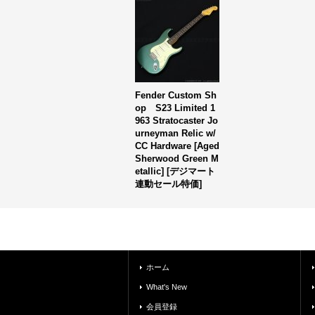
Fender Custom Sh
op S23 Limited 1
963 Stratocaster Jo
urneyman Relic w/
CC Hardware [Aged
Sherwood Green M
etallic] [デジマート
連動セール特価]
ホーム
What's New
会員登録