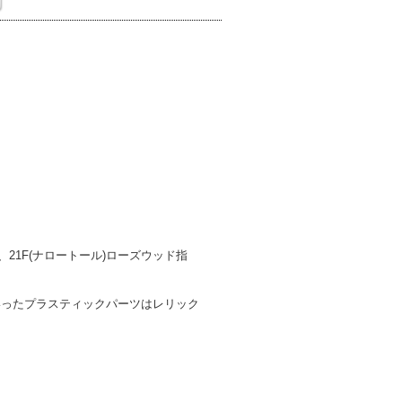
、21F(ナロートール)ローズウッド指
いったプラスティックパーツはレリック