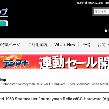
！
商品合計金額が50,000
/特集ページ
ご利用案内
What's New
FAQ
お問
Shop
3 Stratocaster Journeyman Relic w/CC Hardware [Aged Sherwood Gree
 1963 Stratocaster Journeyman Relic w/CC Hardware [Ag