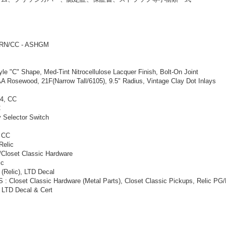
JRN/CC - ASHGM
e "C" Shape, Med-Tint Nitrocellulose Lacquer Finish, Bolt-On Joint
osewood, 21F(Narrow Tall/6105), 9.5" Radius, Vintage Clay Dot Inlays
64, CC
C
Selector Switch
, CC
Relic
/Closet Classic Hardware
ic
Relic), LTD Decal
set Classic Hardware (Metal Parts), Closet Classic Pickups, Relic PG/
TD Decal & Cert