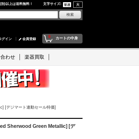
円(税別)以上は送料無料！ 文字サイズ
:
0
カートの中身
ログイン
会員登録
い合わせ
楽器買取
n Metallic] [デジマート連動セール特価]
ed Sherwood Green Metallic] [デ