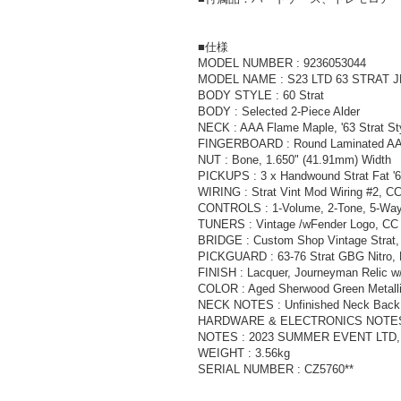
■仕様
MODEL NUMBER : 9236053044
MODEL NAME : S23 LTD 63 STRAT 
BODY STYLE : 60 Strat
BODY : Selected 2-Piece Alder
NECK : AAA Flame Maple, '63 Strat Styl
FINGERBOARD : Round Laminated AAA R
NUT : Bone, 1.650" (41.91mm) Width
PICKUPS : 3 x Handwound Strat Fat '
WIRING : Strat Vint Mod Wiring #2, C
CONTROLS : 1-Volume, 2-Tone, 5-Way 
TUNERS : Vintage /wFender Logo, CC
BRIDGE : Custom Shop Vintage Strat
PICKGUARD : 63-76 Strat GBG Nitro, 
FINISH : Lacquer, Journeyman Relic w
COLOR : Aged Sherwood Green Metall
NECK NOTES : Unfinished Neck Back (
HARDWARE & ELECTRONICS NOTES : Clo
NOTES : 2023 SUMMER EVENT LTD, L
WEIGHT : 3.56kg
SERIAL NUMBER : CZ5760**