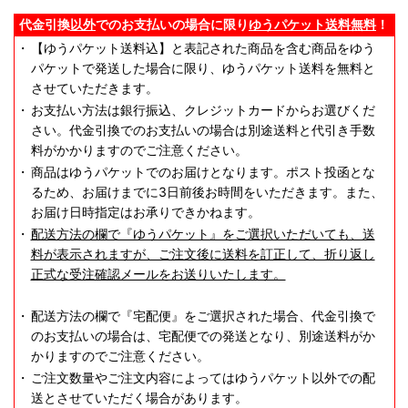
代金引換
以外
でのお支払いの場合に限り
ゆうパケット送料無料
！
・
【ゆうパケット送料込】と表記された商品を含む商品をゆう
パケットで発送した場合に限り、ゆうパケット送料を無料と
させていただきます。
・
お支払い方法は銀行振込、クレジットカードからお選びくだ
さい。代金引換でのお支払いの場合は別途送料と代引き手数
料がかかりますのでご注意ください。
・
商品はゆうパケットでのお届けとなります。ポスト投函とな
るため、お届けまでに3日前後お時間をいただきます。また、
お届け日時指定はお承りできかねます。
・
配送方法の欄で『ゆうパケット』をご選択いただいても、送
料が表示されますが、ご注文後に送料を訂正して、折り返し
正式な受注確認メールをお送りいたします。
・
配送方法の欄で『宅配便』をご選択された場合、代金引換で
のお支払いの場合は、宅配便での発送となり、別途送料がか
かりますのでご注意ください。
・
ご注文数量やご注文内容によってはゆうパケット以外での配
送とさせていただく場合があります。