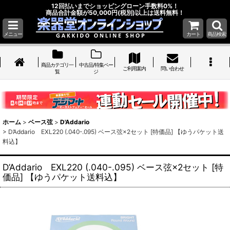
12回払いまでショッピングローン手数料0%！
商品合計金額が50,000円(税別)以上は送料無料！
メニュー
カート
商品検索
商品カテゴリ一
中古品/特集ペー
ご利用案内
問い合わせ
覧
ジ
ホーム
>
ベース弦
>
D'Addario
>
D’Addario EXL220 (.040-.095) ベース弦×2セット [特価品] 【ゆうパケット送
料込】
D’Addario EXL220 (.040-.095) ベース弦×2セット [特
価品] 【ゆうパケット送料込】