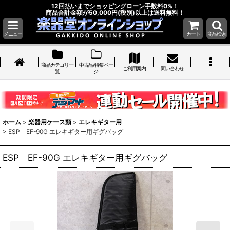
12回払いまでショッピングローン手数料0%！
商品合計金額が50,000円(税別)以上は送料無料！
メニュー
カート
商品検索
商品カテゴリ一
中古品/特集ペー
ご利用案内
問い合わせ
覧
ジ
ホーム
>
楽器用ケース類
>
エレキギター用
>
ESP EF-90G エレキギター用ギグバッグ
ESP EF-90G エレキギター用ギグバッグ