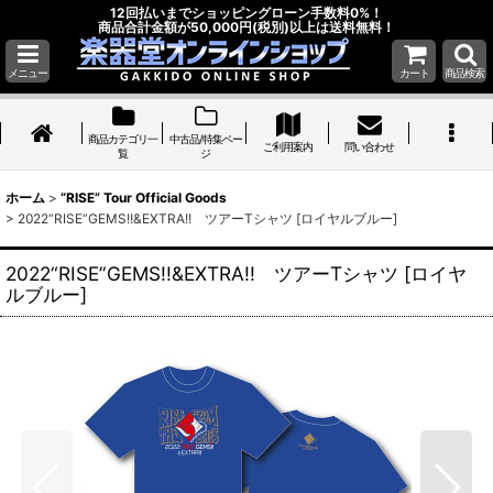
12回払いまでショッピングローン手数料0%！
商品合計金額が50,000円(税別)以上は送料無料！
メニュー
カート
商品検索
商品カテゴリ一
中古品/特集ペー
ご利用案内
問い合わせ
覧
ジ
ホーム
>
“RISE” Tour Official Goods
>
2022“RISE”GEMS!!&EXTRA!! ツアーTシャツ [ロイヤルブルー]
2022“RISE”GEMS!!&EXTRA!! ツアーTシャツ [ロイヤ
ルブルー]