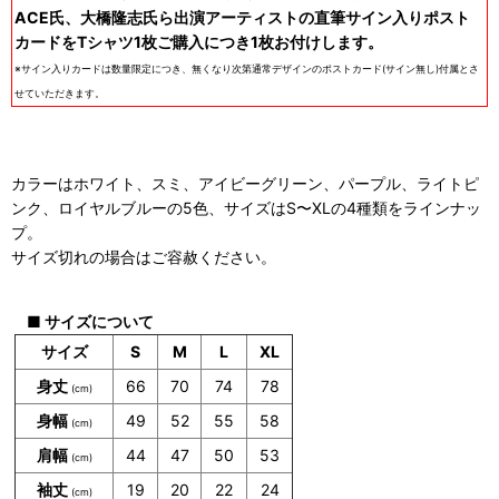
ACE氏、大橋隆志氏ら出演アーティストの直筆サイン入りポスト
カードをTシャツ1枚ご購入につき1枚お付けします。
※サイン入りカードは数量限定につき、無くなり次第通常デザインのポストカード(サイン無し)付属とさ
せていただきます。
カラーはホワイト、スミ、アイビーグリーン、パープル、ライトピ
ンク、ロイヤルブルーの5色、サイズはS〜XLの4種類をラインナッ
プ。
サイズ切れの場合はご容赦ください。
■ サイズについて
サイズ
S
M
L
XL
身丈
66
70
74
78
(cm)
身幅
49
52
55
58
(cm)
肩幅
44
47
50
53
(cm)
袖丈
19
20
22
24
(cm)