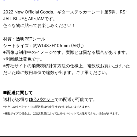
2022 New Official Goods、ギターステッカーシート第5弾。RS-
JAIL BLUEとAR-JAMです。
色々な物に貼ってお楽しみください！
材質：透明PETシール
シートサイズ：約W148×H105mm (A6判)
※画像は制作中のイメージです。実際とは異なる場合があります。
※剥離紙は黄色です。
※弊社サイトの消費税額計算方法の仕様上、複数枚お買い上げいた
だいた時に数円単位で端数が出ます。ご了承ください。
■配送に関して
送料がお得な
ゆうパケット
での配送が可能です。
※ただしゆうパケットでの配送時は代金引換でのお支払いはできません
※梱包サイズの都合上、ご注文数量によってはゆうパケットでお送りできない場合があります。