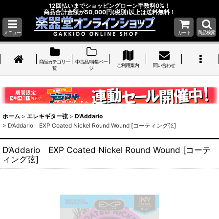
12回払いまでショッピングローン手数料0%！
商品合計金額が50,000円(税別)以上は送料無料！
メニュー
カート
商品検索
商品カテゴリ一
中古品/特集ペー
ご利用案内
問い合わせ
覧
ジ
ホーム
>
エレキギター弦
>
D'Addario
>
D’Addario EXP Coated Nickel Round Wound [コーティング弦]
D’Addario EXP Coated Nickel Round Wound [コーテ
ィング弦]