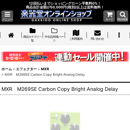
12回払いまでショッピングローン手数料0%！
商品合計金額が50,000円(税別)以上は送料無料！
メニュー
カート
商品検索
商品カテゴリ一
中古品/特集ペー
ご利用案内
問い合わせ
覧
ジ
ホーム
>
エフェクター
>
MXR
>
MXR M269SE Carbon Copy Bright Analog Delay
MXR M269SE Carbon Copy Bright Analog Delay