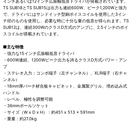
インチあるいは12インチ広振幅低音ドライバが搭載されています。
TS SUB18とTS SUB15は出力も連続600W、ピーク1,200Wと強力
で、ドライバにはサンドイッチ型銅ボイスコイルを使用した3イン
チ径のものを使用し、必要な時に十分な量の低音が得られます。TS
SUB12は、連続300WのクラスD方式のアンプに、2.5インチのボイ
スコイルが搭載されています。
■主な特徴
・強力な15インチ広振幅低音ドライバ
・600W連続、1200Wピーク出力を誇るクラスD方式パワー・アン
プ
・ステレオ入力：コンボ端子（左チャンネル）、XLR端子（右チャ
ンネル）
・18mm厚バーチ材合板キャビネット、金属製グリル、埋め込み式
ハンドル
・レベル、極性を調整可能
・36mmポールソケット
・サイズ（W x D x H）：約451 x 513 x 591mm
・重量：約27.0kg