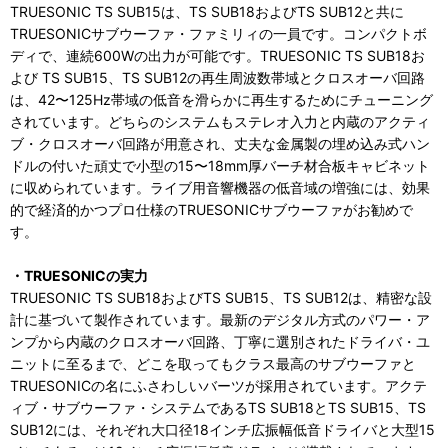
TRUESONIC TS SUB15は、TS SUB18およびTS SUB12と共に
TRUESONICサブウーファ・ファミリィの一員です。コンパクトボ
ディで、連続600Wの出力が可能です。TRUESONIC TS SUB18お
よび TS SUB15、TS SUB12の再生周波数帯域とクロスオーバ回路
は、42〜125Hz帯域の低音を滑らかに再生するためにチューニング
されています。どちらのシステムもステレオ入力と内蔵のアクティ
ブ・クロスオーバ回路が用意され、丈夫な金属製の埋め込み式ハン
ドルの付いた頑丈で小型の15〜18mm厚バーチ材合板キャビネット
に収められています。ライブ用音響機器の低音域の増強には、効果
的で経済的かつプロ仕様のTRUESONICサブウーファがお勧めで
す。
・TRUESONICの実力
TRUESONIC TS SUB18およびTS SUB15、TS SUB12は、精密な設
計に基づいて製作されています。最新のデジタル方式のパワー・ア
ンプから内蔵のクロスオーバ回路、丁寧に選別されたドライバ・ユ
ニットに至るまで、どこを取ってもクラス最高のサブウーファと
TRUESONICの名にふさわしいバーツが採用されています。アクテ
ィブ・サブウーファ・システムであるTS SUB18とTS SUB15、TS
SUB12には、それぞれ大口径18インチ広振幅低音ドライバと大型15