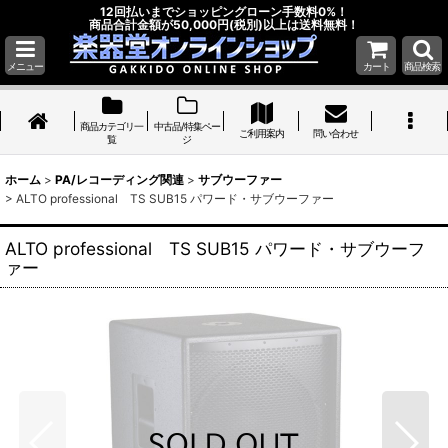
12回払いまでショッピングローン手数料0%！
商品合計金額が50,000円(税別)以上は送料無料！
メニュー
カート
商品検索
商品カテゴリ一
中古品/特集ペー
ご利用案内
問い合わせ
覧
ジ
ホーム
>
PA/レコーディング関連
>
サブウーファー
>
ALTO professional TS SUB15 パワード・サブウーファー
ALTO professional TS SUB15 パワード・サブウーフ
ァー