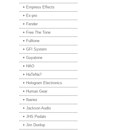
Empress Effects
Ex-pro
Fender
Free The Tone
Fulltone
GFI System
Guyatone
HAO
HaTeNa?
Hologram Electronics
Human Gear
Ibanez
Jackson Audio
JHS Pedals
Jim Dunlop