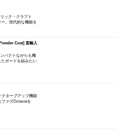
格エリック・クラプト
ター。現代的な機能を
Powder Coat] 直輸入
格コンパクトながらも機
したボードを組みたい
 オクターブアップ機能
ズOctaviaを