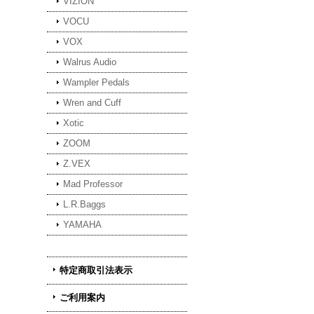
VIZION
VOCU
VOX
Walrus Audio
Wampler Pedals
Wren and Cuff
Xotic
ZOOM
Z.VEX
Mad Professor
L.R.Baggs
YAMAHA
特定商取引法表示
ご利用案内