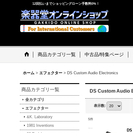
12回払いまでショッピングローン手数料0%！
商品カテゴリ一覧
中古品/特集ページ
ホーム
>
エフェクター
>
DS Custom Audio Electronics
商品カテゴリ一覧
DS Custom Audio E
全カテゴリ
表示数
:
エフェクター
&K. Laboratory
5
件
1981 Inventions
DS