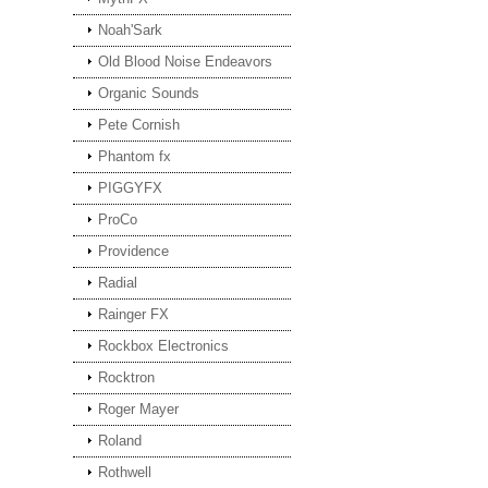
Noah'Sark
Old Blood Noise Endeavors
Organic Sounds
Pete Cornish
Phantom fx
PIGGYFX
ProCo
Providence
Radial
Rainger FX
Rockbox Electronics
Rocktron
Roger Mayer
Roland
Rothwell