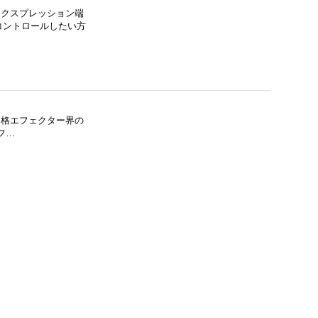
格エクスプレッション端
コントロールしたい方
価格エフェクター界の
・フ…