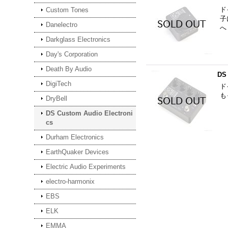
ド
Custom Tones
子
Danelectro
へ
Darkglass Electronics
Day's Corporation
Death By Audio
DS
DigiTech
ド
も
DryBell
DS Custom Audio Electroni
cs
Durham Electronics
EarthQuaker Devices
Electric Audio Experiments
electro-harmonix
EBS
ELK
EMMA