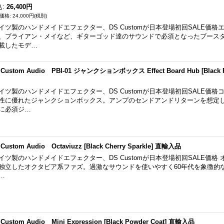
込
:
26,400円
24,000円
(税別)
イツ製のハンドメイドエフェクター、DS Customが日本登場初回SALE価
、ブライアン・メイなど、ギターゴッド達のサウンドで必須となったブース
載したモデ…
 Custom Audio PBI-01 ジャンクションボックス Effect Board Hub [Black 
イツ製のハンドメイドエフェクター、DS Customが日本登場初回SALE価
性に優れたジャンクションボックス。アンプのセンドアンドリターンを想定
に必須ジ…
 Custom Audio Octaviuzz [Black Cherry Sparkle] 直輸入品
イツ製のハンドメイドエフェクター、DS Customが日本登場初回SALE価格
独立したオクタビア系ファズ。過激なサウンドを使いやすく60年代を象徴的なファ
…
 Custom Audio Mini Expression [Black Powder Coat] 直輸入品