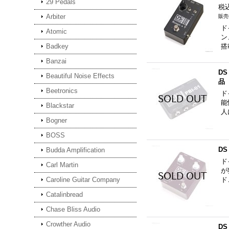
29 Pedals
税
Arbiter
ド
Atomic
ン
Badkey
搭
Banzai
DS
Beautiful Noise Effects
品
Beetronics
ド
能
Blackstar
人
Bogner
BOSS
DS
Budda Amplification
ド
Carl Martin
が
Caroline Guitar Company
ド
Catalinbread
Chase Bliss Audio
Crowther Audio
DS