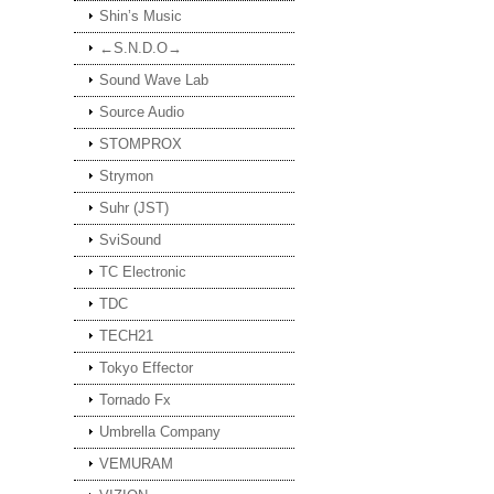
Shin’s Music
←S.N.D.O→
Sound Wave Lab
Source Audio
STOMPROX
Strymon
Suhr (JST)
SviSound
TC Electronic
TDC
TECH21
Tokyo Effector
Tornado Fx
Umbrella Company
VEMURAM