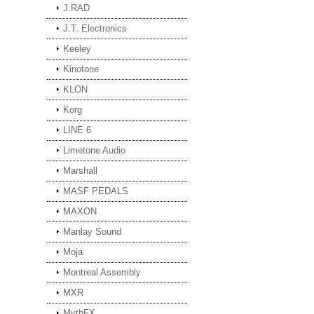
J.RAD
J.T. Electronics
Keeley
Kinotone
KLON
Korg
LINE 6
Limetone Audio
Marshall
MASF PEDALS
MAXON
Manlay Sound
Moja
Montreal Assembly
MXR
MythFX