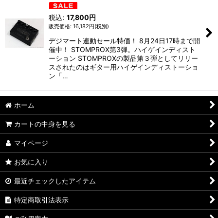
並び順
:
税込
:
17,800
円
絞り込む
16,182
円
(税別)
デジマート連動セール特価！ 8月24日17時まで開
催中！ STOMPROX第3弾。ハイゲインディスト
ーション STOMPROXの製品第３弾としてリリー
スされたのはギター用ハイゲインディストーショ
ン「…
ホーム
カートの中身を見る
マイページ
お気に入り
最近チェックしたアイテム
特定商取引法表示