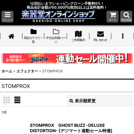
12回払いまでショッピングローン手数料0%！
商品合計金額が50,000円(税別)以上は送料無料！
メニュー
カート
商品検索
商品カテゴリ一
中古品/特集ペー
ご利用案内
問い合わせ
覧
ジ
ホーム
>
エフェクター
>
STOMPROX
STOMPROX
表示順変更
閉じる
1
件
表示数
:
STOMPROX GHOST BUZZ -DELUXE
DISTORTION- [デジマート連動セール特価]