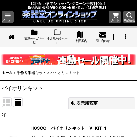
12回払いまでショッピングローン手数料0%！
商品合計金額が50,000円(税別)以上は送料無料！
メニュー
カート
商品検索
商品カテゴリ一
中古品/特集ペー
ご利用案内
問い合わせ
覧
ジ
ホーム
>
手作り楽器キット
>
バイオリンキット
バイオリンキット
表示順変更
閉じる
2
件
表示数
:
HOSCO バイオリンキット V-KIT-1