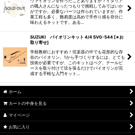
並び順
:
ヴァイオリンを作ったことありますか？イタリア
の職人さんになったつもりで挑戦してみてはいか
がですか。必要なパーツは作られていますが、作
絞り込む
業工程も多く、難易度は高めで手作り感を存分に
味わえるキットです。ある…
SUZUKI バイオリンキット 4/4 SVG-544
[
※お
取り寄せ
]
学校教材におすすめ！弦楽器の中でも花形的な存
在のバイオリン。1から手づくりするには、とても
技術が必要ですが、このキットはペグ、テールピ
ースを取り付けて弦を張るだけでバイオリンが完
成する手軽な入門キット…
ホーム
カートの中身を見る
マイページ
お気に入り