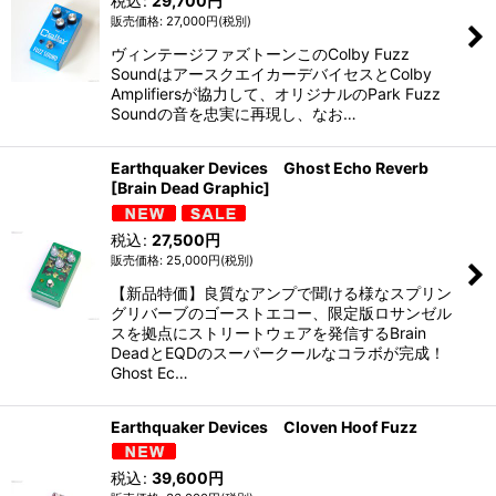
税込
:
29,700
円
27,000
円
(税別)
ヴィンテージファズトーンこのColby Fuzz
SoundはアースクエイカーデバイセスとColby
Amplifiersが協力して、オリジナルのPark Fuzz
Soundの音を忠実に再現し、なお…
Earthquaker Devices Ghost Echo Reverb
[Brain Dead Graphic]
税込
:
27,500
円
25,000
円
(税別)
【新品特価】良質なアンプで聞ける様なスプリン
グリバーブのゴーストエコー、限定版ロサンゼル
スを拠点にストリートウェアを発信するBrain
DeadとEQDのスーパークールなコラボが完成！
Ghost Ec…
Earthquaker Devices Cloven Hoof Fuzz
税込
:
39,600
円