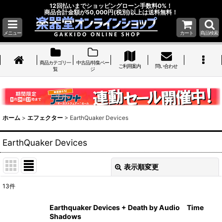
12回払いまでショッピングローン手数料0%！
商品合計金額が50,000円(税別)以上は送料無料！
メニュー
カート
商品検索
商品カテゴリ一
中古品/特集ペー
ご利用案内
問い合わせ
覧
ジ
ホーム
>
エフェクター
>
EarthQuaker Devices
EarthQuaker Devices
表示順変更
閉じる
13
件
表示数
:
Earthquaker Devices + Death by Audio Time
Shadows