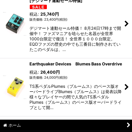
[デジマート連動セール特価]
税込
:
25,740
円
23,400
円
(税別)
デジマート連動セール特価！ 8月24日17時まで開
催中！ ファズマニアを唸らせた名器が全世界
1000台限定で復活！ 全世界１０００台限定。
EQDファズの歴史の中でも三番目に制作されてい
たこのペダルは、…
Earthquaker Devices Blumes Bass Overdrive
税込
:
26,400
円
24,000
円
(税別)
TS系ペダルPlumes（プルームス）のベース版オ
ーバードライブBlumes（ブルームス）は発表以降
様々なプレイヤーの間で人気のTS系ペダル
Plumes（プルームス）のベース版オーバードライ
ブとして開…
ホーム