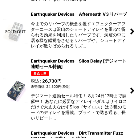
Earthquaker Devices Afterneath V3 リバーブ
今までのリバーブの概念を覆すエフェクターアフ
ターニースは沢山のショートディレイを重ねて得
られる効果を利用したリバーブです。洞窟の中に
居る様な錯覚をさせるリバーブや、ショートディ
レイが散りばめられるリズ…
Earthquaker Devices Silos Delay [デジマート
連動セール特価]
税込
:
26,730
円
24,300
円
(税別)
デジマート連動セール特価！ 8月24日17時まで開
催中！ あなたに必要なディレイペダルはサイロス
だけで大丈夫なはずSilos（サイロス）は３種のモ
ードのディレイを搭載。ブライトで透き通る、長
いリピート…
Earthquaker Devices Dirt Transmitter Fuzz