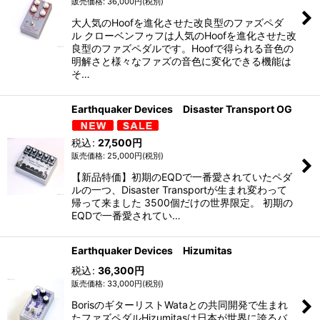
36,000
円
(税別)
大人気のHoofを進化させた改良型のファズペダ
ル クローベンフゥフは人気のHoofを進化させた改
良型のファズペダルです。Hoofで得られる音色の
明解さと様々なファズの音色に変化できる機能は
そ…
Earthquaker Devices Disaster Transport OG
税込
:
27,500
円
25,000
円
(税別)
【新品特価】初期のEQDで一番愛されていたペダ
ルの一つ、Disaster Transportが生まれ変わって
帰って来ました 3500個だけの世界限定。 初期の
EQDで一番愛されてい…
Earthquaker Devices Hizumitas
税込
:
36,300
円
33,000
円
(税別)
BorisのギターリストWataとの共同開発で生まれ
たファズペダルHizumitasは日本が世界に誇るバ