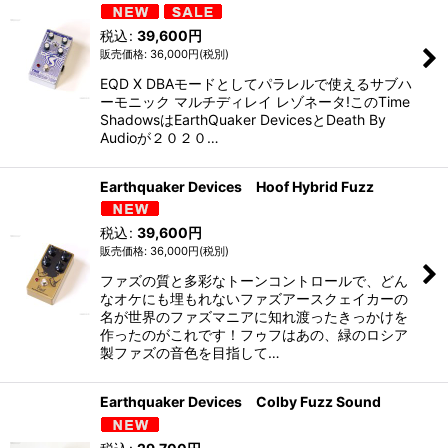
並び順
:
税込
:
39,600
円
絞り込む
36,000
円
(税別)
EQD X DBAモードとしてパラレルで使えるサブハ
ーモニック マルチディレイ レゾネータ!このTime
ShadowsはEarthQuaker DevicesとDeath By
Audioが２０２０…
Earthquaker Devices Hoof Hybrid Fuzz
税込
:
39,600
円
36,000
円
(税別)
ファズの質と多彩なトーンコントロールで、どん
なオケにも埋もれないファズアースクェイカーの
名が世界のファズマニアに知れ渡ったきっかけを
作ったのがこれです！フゥフはあの、緑のロシア
製ファズの音色を目指して…
Earthquaker Devices Colby Fuzz Sound