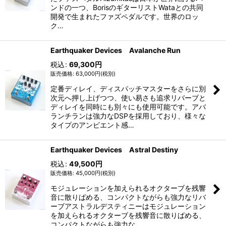
ンドの一つ、BorisのギターリストWataとの共同
開発で生まれたファズペダルです。世界のロッ
ク…
Earthquaker Devices Avalanche Run
税込
:
69,300
円
63,000
円
(税別)
定番ディレイ、ディスパッチマスターをさらに別
次元へ押し上げつつ、使い易さも追求リバーブと
ディレイを同時にも別々にも使用可能です。アバ
ランチランは強力なDSPを採用しており、様々な
タイプのアンビエント感…
Earthquaker Devices Astral Destiny
税込
:
49,500
円
45,000
円
(税別)
モジュレーションを加えられるオクターブを残響
音に散りばめる、コンパクトながらも強力なリバ
ーブアストラルデスティニーはモジュレーション
を加えられるオクターブを残響音に散りばめる、
コンパクトながらも強力な…