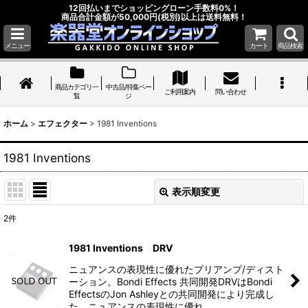
12回払いまでショッピングローン手数料0%！
商品合計金額が50,000円(税別)以上は送料無料！
メニュー
カート
商品検索
商品カテゴリ一
中古品/特集ペー
ご利用案内
問い合わせ
覧
ジ
ホーム
>
エフェクター
>
1981 Inventions
1981 Inventions
表示順変更
閉じる
2
件
表示数
:
1981 Inventions DRV
並び順
:
ニュアンスの表現性に優れたプリアンプ/ディスト
ーション。Bondi Effects 共同開発DRVはBondi
EffectsのJon Ashleyとの共同開発により完成し
絞り込む
た、ニュアンスの表現性に優れ…