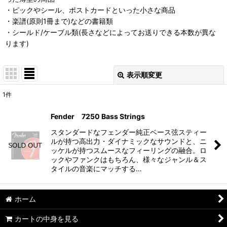
・ピックやシール、ポストカードといった小さな商品
・楽譜(原則1冊まで)などの書籍類
・シールド/ケーブル類(長さなどによってお送りできる本数が異な
ります)
表示順変更
閉じる
1
件
表示数
:
Fender 7250 Bass Strings
並び順
:
スタンダードなフェンダー純正ベース弦スティー
ルが持つ高出力・ダイナミックなサウンドと、ニ
ッケルが持つスムースなフィーリングの融合。ロ
絞り込む
ックやファンクはもちろん、様々なジャンル＆ス
タイルの音楽にマッチする…
ホーム
カートの中身を見る