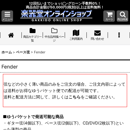
12回払いまでショッピングローン手数料0%！
商品合計金額が50,000円(税別)以上は送料無料！
メニュー
カート
商品検索
商品カテゴリ一
中古品/特集ペー
ご利用案内
問い合わせ
覧
ジ
ホーム
>
ベース弦
>
Fender
Fender
弦などの小さく薄い商品のみをご注文の場合、ご注文内容によって
は送料がお得なゆうパケット便での配送が可能です。
送料と配送方法に関して、詳しくは
こちら
をご確認ください。
■ゆうパケットで発送可能な商品
・ギター弦(4個以下)、ベース弦(2個以下)、CD/DVD(2枚以下)とい
った薄型の商品