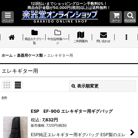
12回払いまでショッピングローン手数料0%！
商品合計金額が50,000円(税別)以上は送料無料！
メニュー
カート
商品検索
商品カテゴリ一
中古品/特集ペー
ご利用案内
問い合わせ
覧
ジ
ホーム
>
楽器用ケース類
>
エレキギター用
エレキギター用
表示順変更
閉じる
8
件
表示数
:
ESP EF-90G エレキギター用ギグバッグ
税込
:
7,832
円
並び順
:
7,120
円
(税別)
ESP純正エレキギター用ギグバッグ ESP製のエレ
絞り込む