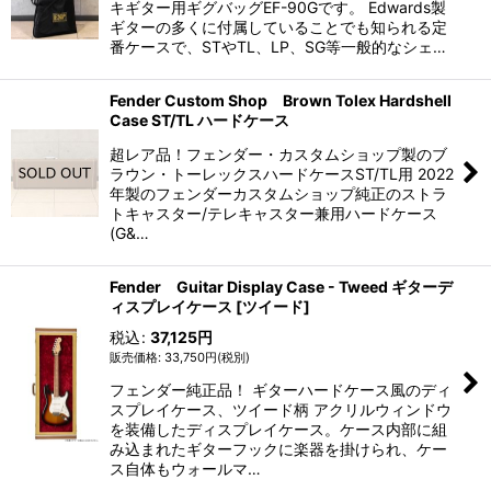
キギター用ギグバッグEF-90Gです。 Edwards製
ギターの多くに付属していることでも知られる定
番ケースで、STやTL、LP、SG等一般的なシェ…
Fender Custom Shop Brown Tolex Hardshell
Case ST/TL ハードケース
超レア品！フェンダー・カスタムショップ製のブ
ラウン・トーレックスハードケースST/TL用 2022
年製のフェンダーカスタムショップ純正のストラ
トキャスター/テレキャスター兼用ハードケース
(G&…
Fender Guitar Display Case - Tweed ギターデ
ィスプレイケース [ツイード]
税込
:
37,125
円
33,750
円
(税別)
フェンダー純正品！ ギターハードケース風のディ
スプレイケース、ツイード柄 アクリルウィンドウ
を装備したディスプレイケース。ケース内部に組
み込まれたギターフックに楽器を掛けられ、ケー
ス自体もウォールマ…