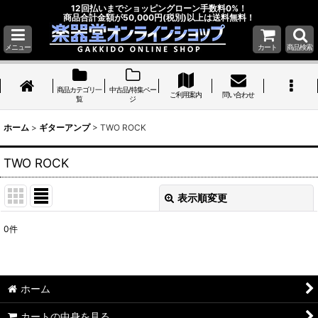
12回払いまでショッピングローン手数料0%！
商品合計金額が50,000円(税別)以上は送料無料！
メニュー
カート
商品検索
商品カテゴリ一
中古品/特集ペー
ご利用案内
問い合わせ
覧
ジ
ホーム
>
ギターアンプ
>
TWO ROCK
TWO ROCK
表示順変更
閉じる
0
件
表示数
:
並び順
:
ホーム
絞り込む
カートの中身を見る