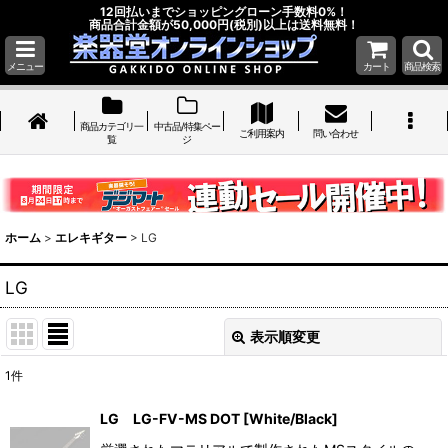
12回払いまでショッピングローン手数料0%！
商品合計金額が50,000円(税別)以上は送料無料！
メニュー
カート
商品検索
商品カテゴリ一
中古品/特集ペー
ご利用案内
問い合わせ
覧
ジ
ホーム
>
エレキギター
>
LG
LG
表示順変更
閉じる
1
件
表示数
:
LG LG-FV-MS DOT [White/Black]