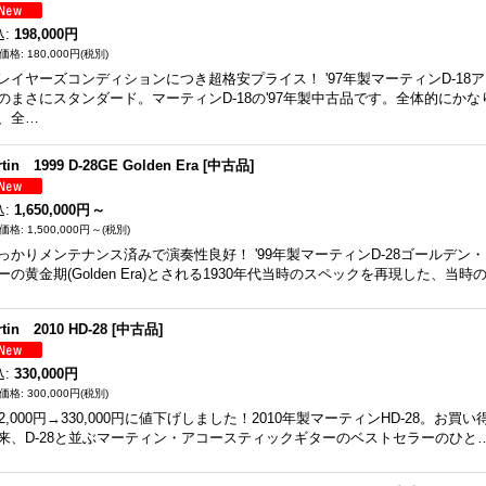
込
:
198,000円
180,000円
(税別)
レイヤーズコンディションにつき超格安プライス！ '97年製マーティンD-18
のまさにスタンダード。マーティンD-18の'97年製中古品です。全体的にか
、全…
rtin 1999 D-28GE Golden Era [中古品]
込
:
1,650,000円
～
1,500,000円
～
(税別)
っかりメンテナンス済みで演奏性良好！ '99年製マーティンD-28ゴールデン
ーの黄金期(Golden Era)とされる1930年代当時のスペックを再現した、当
rtin 2010 HD-28 [中古品]
込
:
330,000円
300,000円
(税別)
52,000円→330,000円に値下げしました！2010年製マーティンHD-28。お買
来、D-28と並ぶマーティン・アコースティックギターのベストセラーのひと