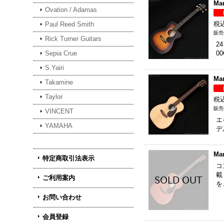
Ma
Ovation / Adamas
税
Paul Reed Smith
Rick Turner Guitars
2
Sepia Crue
0
S.Yairi
Ma
Takamine
Taylor
税
VINCENT
エ
YAMAHA
デ
Mar
特定商取引法表示
コ
載
ご利用案内
を
お問い合わせ
会員登録