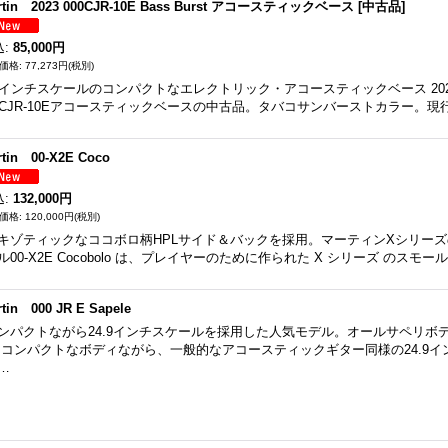
rtin 2023 000CJR-10E Bass Burst アコースティックベース [中古品]
込
:
85,000円
77,273円
(税別)
4インチスケールのコンパクトなエレクトリック・アコースティックベース 20
0CJR-10Eアコースティックベースの中古品。タバコサンバーストカラー。現行モ
rtin 00-X2E Coco
込
:
132,000円
120,000円
(税別)
キゾティックなココボロ柄HPLサイド＆バックを採用。マーティンXシリー
ル00-X2E Cocobolo は、プレイヤーのために作られた X シリーズ のス
tin 000 JR E Sapele
ンパクトながら24.9インチスケールを採用した人気モデル。オールサペリボ
 コンパクトなボディながら、一般的なアコースティックギター同様の24.9インチ
…