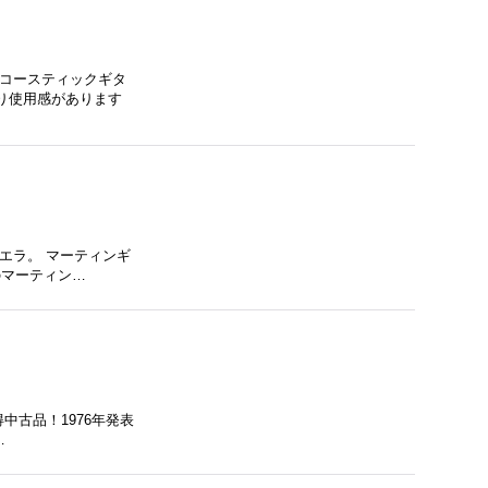
アコースティックギタ
なり使用感があります
・エラ。 マーティンギ
時のマーティン…
い得中古品！1976年発表
…