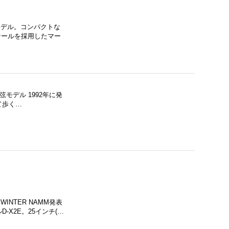
モデル。コンパクトな
スケールを採用したマー
モデル 1992年に発
て歩く…
NTER NAMM発表
X2E。25インチ(…