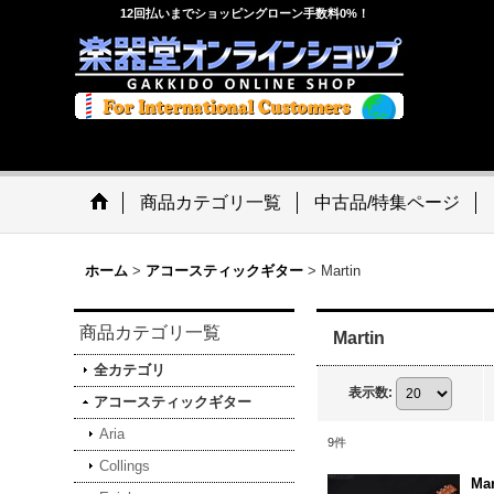
12回払いまでショッピングローン手数料0%！
商品カテゴリ一覧
中古品/特集ページ
ホーム
>
アコースティックギター
>
Martin
商品カテゴリ一覧
Martin
全カテゴリ
表示数
:
アコースティックギター
Aria
9
件
Collings
Ma