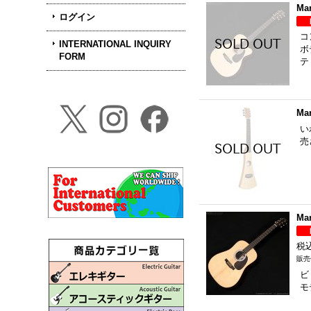
Ma
ログイン
コ
INTERNATIONAL INQUIRY
ボ
FORM
テ
Mar
い
売
Mar
税
ビ
モ