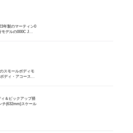
23年製のマーティン0
デルの000C J…
ズのスモールボディモ
モールボディ・アコース…
ディ＆ピックアップ搭
(632mm)スケール