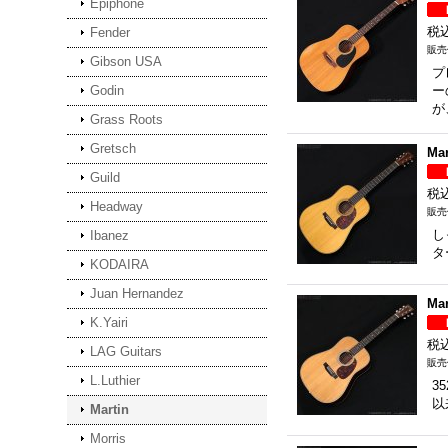
Epiphone
税
Fender
Gibson USA
プ
Godin
ー
が
Grass Roots
Gretsch
Ma
Guild
税
Headway
し
Ibanez
タ
KODAIRA
Juan Hernandez
Ma
K.Yairi
税
LAG Guitars
L.Luthier
3
以
Martin
Morris