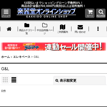
12回払いまでショッピングローン手数料0%！
商品合計金額が50,000円(税別)以上は送料無料！
メニュー
カート
商品検索
商品カテゴリ一
中古品/特集ペー
ご利用案内
問い合わせ
覧
ジ
ホーム
>
エレキベース
>
G&L
G&L
表示順変更
閉じる
0
件
表示数
: