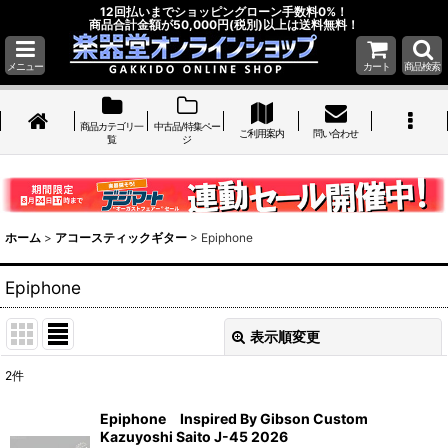
12回払いまでショッピングローン手数料0%！
商品合計金額が50,000円(税別)以上は送料無料！
メニュー
カート
商品検索
商品カテゴリ一
中古品/特集ペー
ご利用案内
問い合わせ
覧
ジ
ホーム
>
アコースティックギター
>
Epiphone
Epiphone
表示順変更
閉じる
2
件
表示数
:
Epiphone Inspired By Gibson Custom
Kazuyoshi Saito J-45 2026