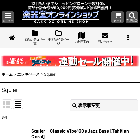
12回払いまでショッピングローン手数料0%！
商品合計金額が50,000円(税別)以上は送料無料！
メニュー
カート
商品検索
商品カテゴリ一
中古品/特集ペー
ご利用案内
問い合わせ
覧
ジ
ホーム
>
エレキベース
>
Squier
Squier
表示順変更
閉じる
6
件
表示数
:
Squier Classic Vibe '60s Jazz Bass [Tahitian
Coral]