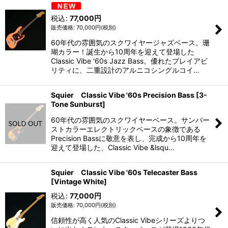
並び順
:
税込
:
77,000
円
絞り込む
70,000
円
(税別)
60年代の雰囲気のスクワイヤージャズベース。珊
瑚カラー！誕生から10周年を迎えて登場した
Classic Vibe '60s Jazz Bass。優れたプレイアビ
リティに、二重設計のアルニコシングルコイ…
Squier Classic Vibe '60s Precision Bass [3-
Tone Sunburst]
60年代の雰囲気のスクワイヤーベース。サンバー
ストカラーエレクトリックベースの象徴である
Precision Bassに敬意を表し、完成から10周年を
迎えて登場した、Classic Vibe &lsqu…
Squier Classic Vibe '60s Telecaster Bass
[Vintage White]
税込
:
77,000
円
70,000
円
(税別)
信頼性が高く人気のClassic Vibeシリーズよりつ