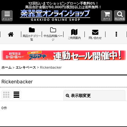
12回払いまでショッピングローン手数料0%！
商品合計金額が50,000円(税別)以上は送料無料！
メニュー
カート
商品検索
商品カテゴリ一
中古品/特集ペー
ご利用案内
問い合わせ
覧
ジ
ホーム
>
エレキベース
>
Rickenbacker
Rickenbacker
表示順変更
閉じる
0
件
表示数
: