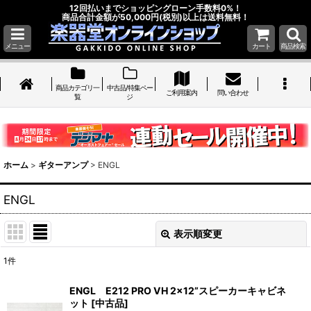
12回払いまでショッピングローン手数料0%！
商品合計金額が50,000円(税別)以上は送料無料！
メニュー
カート
商品検索
商品カテゴリ一
中古品/特集ペー
ご利用案内
問い合わせ
覧
ジ
ホーム
>
ギターアンプ
>
ENGL
ENGL
表示順変更
閉じる
1
件
表示数
:
ENGL E212 PRO VH 2x12”スピーカーキャビネ
ット [中古品]