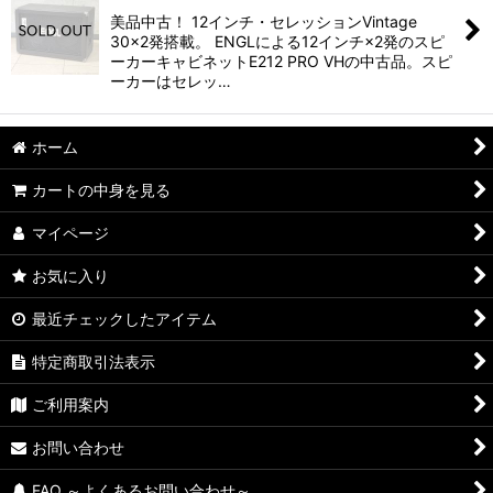
並び順
:
美品中古！ 12インチ・セレッションVintage
30×2発搭載。 ENGLによる12インチ×2発のスピ
絞り込む
ーカーキャビネットE212 PRO VHの中古品。スピ
ーカーはセレッ…
ホーム
カートの中身を見る
マイページ
お気に入り
最近チェックしたアイテム
特定商取引法表示
ご利用案内
お問い合わせ
FAQ ～よくあるお問い合わせ～