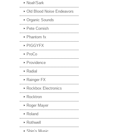
Noah'Sark
Old Blood Noise Endeavors
Organic Sounds
Pete Cornish
Phantom fx
PIGGYFX
ProCo
Providence
Radial
Rainger FX
Rockbox Electronics
Rocktron
Roger Mayer
Roland
Rothwell
Shin’s Music