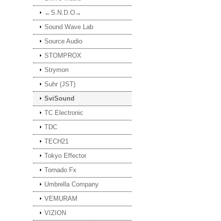
←S.N.D.O→
Sound Wave Lab
Source Audio
STOMPROX
Strymon
Suhr (JST)
SviSound
TC Electronic
TDC
TECH21
Tokyo Effector
Tornado Fx
Umbrella Company
VEMURAM
VIZION