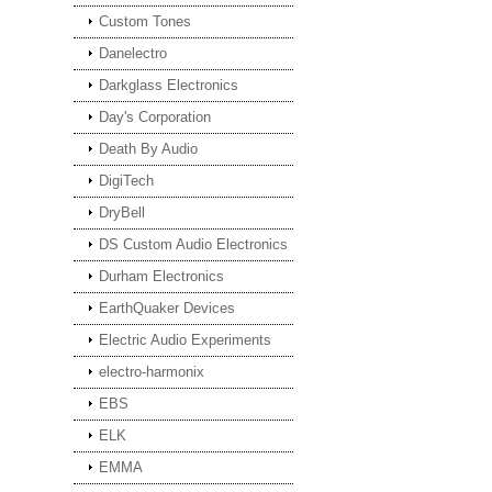
Custom Tones
Danelectro
Darkglass Electronics
Day's Corporation
Death By Audio
DigiTech
DryBell
DS Custom Audio Electronics
Durham Electronics
EarthQuaker Devices
Electric Audio Experiments
electro-harmonix
EBS
ELK
EMMA