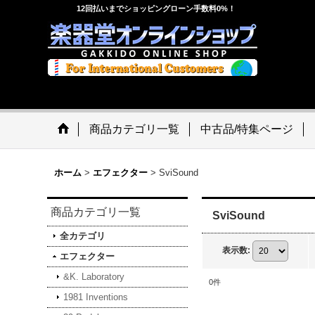
12回払いまでショッピングローン手数料0%！
商品カテゴリ一覧
中古品/特集ページ
ホーム
>
エフェクター
>
SviSound
商品カテゴリ一覧
SviSound
全カテゴリ
表示数
:
エフェクター
&K. Laboratory
0
件
1981 Inventions