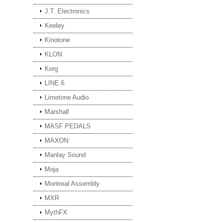
J.T. Electronics
Keeley
Kinotone
KLON
Korg
LINE 6
Limetone Audio
Marshall
MASF PEDALS
MAXON
Manlay Sound
Moja
Montreal Assembly
MXR
MythFX