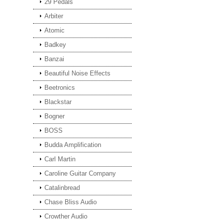
29 Pedals
Arbiter
Atomic
Badkey
Banzai
Beautiful Noise Effects
Beetronics
Blackstar
Bogner
BOSS
Budda Amplification
Carl Martin
Caroline Guitar Company
Catalinbread
Chase Bliss Audio
Crowther Audio