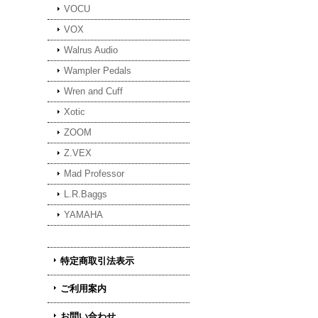
VOCU
VOX
Walrus Audio
Wampler Pedals
Wren and Cuff
Xotic
ZOOM
Z.VEX
Mad Professor
L.R.Baggs
YAMAHA
特定商取引法表示
ご利用案内
お問い合わせ