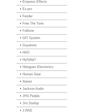
Empress Effects
Ex-pro
Fender
Free The Tone
Fulltone
GFI System
Guyatone
HAO
HaTeNa?
Hologram Electronics
Human Gear
Ibanez
Jackson Audio
JHS Pedals
Jim Dunlop
J.RAD