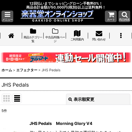
12回払いまでショッピングローン手数料0%！
商品合計金額が50,000円(税別)以上は送料無料！
メニュー
カート
商品検索
商品カテゴリ一
中古品/特集ペー
ご利用案内
問い合わせ
覧
ジ
ホーム
>
エフェクター
>
JHS Pedals
JHS Pedals
表示順変更
閉じる
5
件
表示数
:
JHS Pedals Morning Glory V4