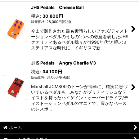
JHS Pedals Cheese Ball
税込
:
30,800
円
28,000
円
(税別)
今まで製作された最も素晴らしいファズ/ディスト
ーションペダルのうちの1つへの敬意を表したJHS
クオリティあるペダル我々が“1990年代”と呼ぶミ
ステリアスな時代に、イギリスで新…
JHS Pedals Angry Charlie V3
税込
:
34,100
円
31,000
円
(税別)
Marshall JCM800のトーンが簡単に、確実に息づ
いているペダルもしあなたがブリティッシュなテ
イストを持ったハイゲイン・オーバードライブ/デ
ィストーションペダルのマニアで、豊かなベース
のレスポ…
ホーム