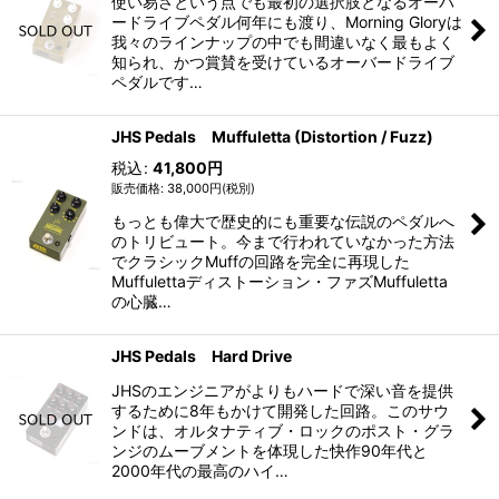
並び順
:
使い易さという点でも最初の選択肢となるオーバ
ードライブペダル何年にも渡り、Morning Gloryは
我々のラインナップの中でも間違いなく最もよく
絞り込む
知られ、かつ賞賛を受けているオーバードライブ
ペダルです…
JHS Pedals Muffuletta (Distortion / Fuzz)
税込
:
41,800
円
38,000
円
(税別)
もっとも偉大で歴史的にも重要な伝説のペダルへ
のトリビュート。今まで行われていなかった方法
でクラシックMuffの回路を完全に再現した
Muffulettaディストーション・ファズMuffuletta
の心臓…
JHS Pedals Hard Drive
JHSのエンジニアがよりもハードで深い音を提供
するために8年もかけて開発した回路。このサウ
ンドは、オルタナティブ・ロックのポスト・グラ
ンジのムーブメントを体現した快作90年代と
2000年代の最高のハイ…