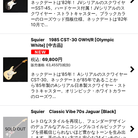
ネックデートは'82年！ JVシリアルのスクワイヤ
ーSST-45。ハードケース付属！JVシリアルのス
クワイヤー・ストラトキャスター。ブラックカラ
ーのローズウッド指板仕様。ネックデートは'82年
10月で…
Squier 1985 CST-30 OWH/R [Olympic
White] [中古品]
税込
:
69,800
円
63,455
円
(税別)
ネックデートは'85年！ Aシリアルのスクワイヤー
CST-30。ネックデートが'85年であることか
ら'85年製のAシリアル日本製スクワイヤー・スト
ラトキャスター。オリンピック・ホワイトカラー
のローズウ…
Squier Classic Vibe 70s Jaguar [Black]
レトロなスタイルを再現し、フェンダーデザイン
のデュアルなアルニコシングルコイルピックアッ
プを搭載信じられないほど豊かなトーンを生み出
します。手の小さい方でも安心な24インチのショ