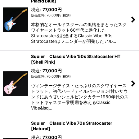
Placid Blue]
税込
:
77,000
円
70,000
円
(税別)
本格的なオールドスクールの風格をまとったスク
ワイヤーストラット60年代に進化した
Stratocasterを記念するClassic Vibe '60s
Stratocasterはフェンダーが開発したアル…
Squier Classic Vibe '50s Stratocaster HT
[Shell Pink]
税込
:
77,000
円
70,000
円
(税別)
ヴィンテージテイストたっぷりのスクワイヤース
トラット。初代ハードテイルバージョン!甘いサウ
ンドにあう甘いシェルピンクカラー1950年代のス
トラトキャスター黎明期を称えるClassic
Vibe&lsq…
Squier Classic Vibe 70s Stratocaster
[Natural]
税込
:
77,000
円