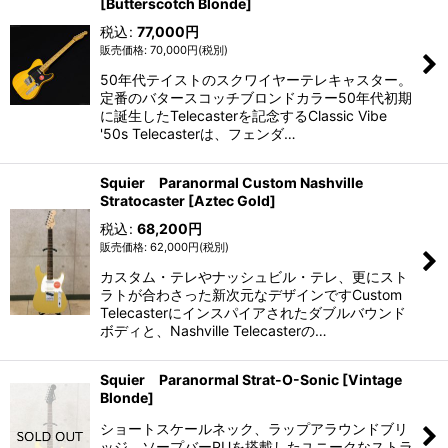
[Butterscotch Blonde]
税込
:
77,000
円
70,000
円
(税別)
50年代テイストのスクワイヤーテレキャスター。
定番のバタースコッチブロンドカラー50年代初期
に誕生したTelecasterを記念するClassic Vibe
'50s Telecasterは、フェンダ…
Squier Paranormal Custom Nashville
Stratocaster [Aztec Gold]
税込
:
68,200
円
62,000
円
(税別)
カスタム・テレやナッシュビル・テレ、更にスト
ラトが合わさった新次元なデザインですCustom
Telecasterにインスパイアされたダブルバウンド
ボディと、Nashville Telecasterの…
Squier Paranormal Strat-O-Sonic [Vintage
Blonde]
ショートスケールネック、ラップアラウンドブリ
ッジ、ソープバーPUを搭載したユニークなストラ