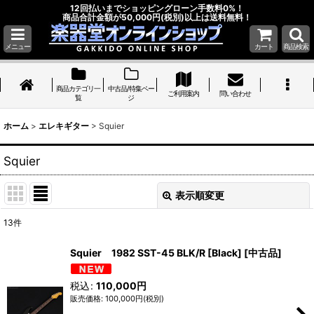
12回払いまでショッピングローン手数料0%！
商品合計金額が50,000円(税別)以上は送料無料！
メニュー
カート
商品検索
商品カテゴリ一
中古品/特集ペー
ご利用案内
問い合わせ
覧
ジ
ホーム
>
エレキギター
>
Squier
Squier
表示順変更
閉じる
13
件
表示数
:
Squier 1982 SST-45 BLK/R [Black] [中古品]
並び順
:
税込
:
110,000
円
100,000
円
(税別)
絞り込む