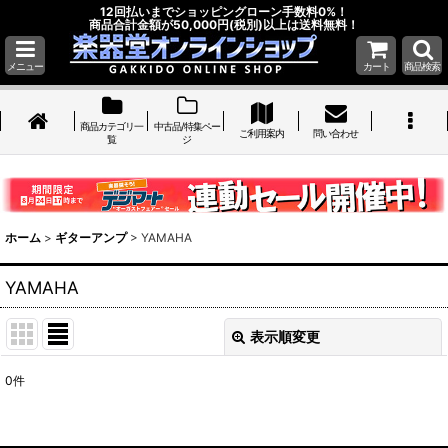
12回払いまでショッピングローン手数料0%！
商品合計金額が50,000円(税別)以上は送料無料！
メニュー
カート
商品検索
商品カテゴリ一
中古品/特集ペー
ご利用案内
問い合わせ
覧
ジ
ホーム
>
ギターアンプ
>
YAMAHA
YAMAHA
表示順変更
閉じる
0
件
表示数
: