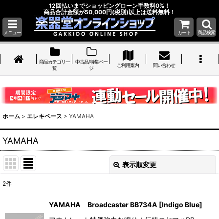
12回払いまでショッピングローン手数料0%！
商品合計金額が50,000円(税別)以上は送料無料！
メニュー
カート
商品検索
商品カテゴリ一
中古品/特集ペー
ご利用案内
問い合わせ
覧
ジ
ホーム
>
エレキベース
>
YAMAHA
YAMAHA
表示順変更
閉じる
2
件
表示数
:
YAMAHA Broadcaster BB734A [Indigo Blue]