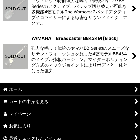
並び順
:
アウトレット特価強力な鳴り！伝統のヤマハBB
Seriesのアクティブ、パッシブ切り替えが可能な
多機能4弦モデルThe Worhorse3バンドアクティ
絞り込む
ブイコライザーによる緻密なサウンドメイク、ア
クテ…
YAMAHA Broadcaster BB434M [Black]
強力な鳴り！伝統のヤマハBB Seriesのスムーズな
サテン・フィニッシュを施した4弦モデルBB434
のメイプル指板バージョン。マイターボルティン
グ方式のネックジョイントによりボディと一体と
なった強力…
ホーム
カートの中身を見る
マイページ
お気に入り
最近チェックしたアイテム