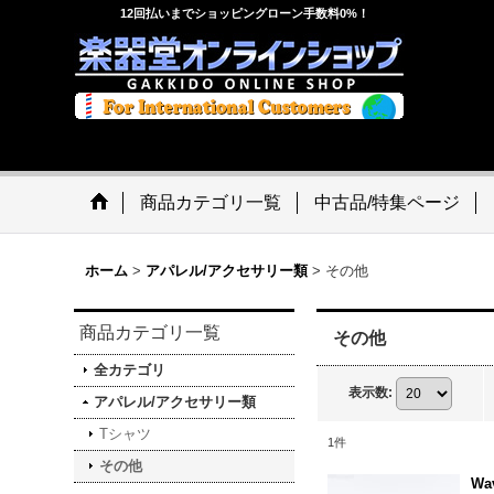
12回払いまでショッピングローン手数料0%！
商品カテゴリ一覧
中古品/特集ページ
ホーム
>
アパレル/アクセサリー類
>
その他
商品カテゴリ一覧
その他
全カテゴリ
表示数
:
アパレル/アクセサリー類
Tシャツ
1
件
その他
Wa