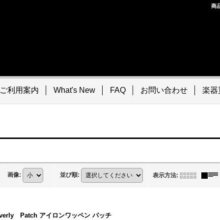
商
ご利用案内
What's New
FAQ
お問い合わせ
楽器
画像
:
並び順
:
表示方法
:
verly Patch アイロンワッペン パッチ