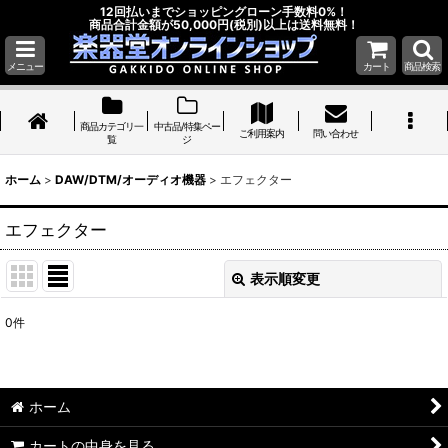
12回払いまでショッピングローン手数料0%！
商品合計金額が50,000円(税別)以上は送料無料！
メニュー
カート
商品検索
商品カテゴリ一
中古品/特集ペー
ご利用案内
問い合わせ
覧
ジ
ホーム
>
DAW/DTM/オーディオ機器
>
エフェクター
エフェクター
表示順変更
閉じる
0
件
表示数
:
並び順
:
ホーム
絞り込む
カートの中身を見る